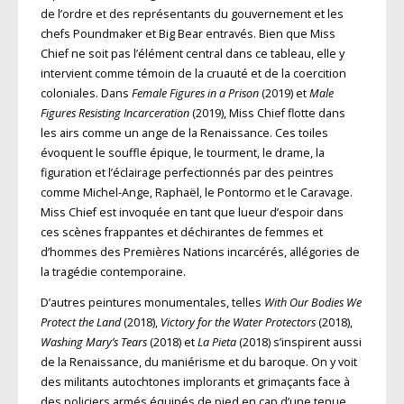
de l’ordre et des représentants du gouvernement et les
chefs Poundmaker et Big Bear entravés. Bien que Miss
Chief ne soit pas l’élément central dans ce tableau, elle y
intervient comme témoin de la cruauté et de la coercition
coloniales. Dans
Female Figures in a Prison
(2019) et
Male
Figures Resisting Incarceration
(2019), Miss Chief flotte dans
les airs comme un ange de la Renaissance. Ces toiles
évoquent le souffle épique, le tourment, le drame, la
figuration et l’éclairage perfectionnés par des peintres
comme Michel-Ange, Raphaël, le Pontormo et le Caravage.
Miss Chief est invoquée en tant que lueur d’espoir dans
ces scènes frappantes et déchirantes de femmes et
d’hommes des Premières Nations incarcérés, allégories de
la tragédie contemporaine.
D’autres peintures monumentales, telles
With Our Bodies We
Protect the Land
(2018),
Victory for the Water Protectors
(2018),
Washing Mary’s Tears
(2018) et
La Pieta
(2018) s’inspirent aussi
de la Renaissance, du maniérisme et du baroque. On y voit
des militants autochtones implorants et grimaçants face à
des policiers armés équipés de pied en cap d’une tenue