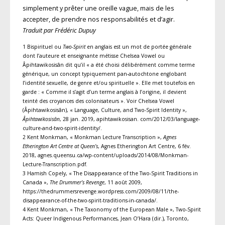
simplement y prêter une oreille vague, mais de les
accepter, de prendre nos responsabilités et d’agir.
Traduit par Frédéric Dupuy
1 Bispirituel ou
Two-Spirit
en anglais est un mot de portée générale
dont l’auteure et enseignante métisse Chelsea Vowel ou
Âpihtawikosisân dit qu’il « a été choisi délibérément comme terme
générique, un concept typiquement pan-autochtone englobant
l’identité sexuelle, de genre et/ou spirituelle ». Elle met toutefois en
garde : « Comme il s’agit d’un terme anglais à l’origine, il devient
teinté des croyances des colonisateurs ». Voir Chelsea Vowel
(Âpihtawikosisân), « Language, Culture, and Two-Spirit Identity »,
Âpihtawikosisân
, 28 jan. 2019, apihtawikosisan. com/2012/03/language-
culture-and-two-spirit-identity/.
2 Kent Monkman, « Monkman Lecture Transcription »,
Agnes
Etherington Art Centre at Queen’s
, Agnes Etherington Art Centre, 6 fév.
2018, agnes.queensu.ca/wp-content/uploads/2014/08/Monkman-
Lecture-Transcription.pdf.
3 Hamish Copely, « The Disappearance of the Two-Spirit Traditions in
Canada »,
The Drummer’s Revenge
, 11 août 2009,
https://thedrummersrevenge.wordpress.com/2009/08/11/the-
disappearance-of-the-two-spirit-traditions-in-canada/.
4 Kent Monkman, « The Taxonomy of the European Male », Two-Spirit
Acts: Queer Indigenous Performances, Jean O’Hara (dir.), Toronto,