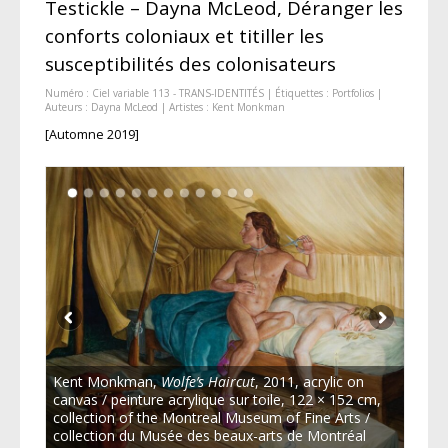
Testickle – Dayna McLeod, Déranger les
conforts coloniaux et titiller les
susceptibilités des colonisateurs
Numéro :
Ciel variable 113 - TRANS-IDENTITÉS
| Étiquettes :
Portfolios
|
Auteurs :
Dayna McLeod
| Artistes :
Kent Monkman
[Automne 2019]
Kent Monkman,
Wolfe’s Haircut
, 2011, acrylic on
canvas / peinture acrylique sur toile, 122 × 152 cm,
collection of the Montreal Museum of Fine Arts /
collection du Musée des beaux-arts de Montréal