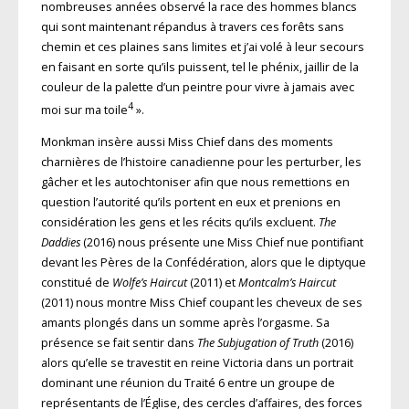
nombreuses années observé la race des hommes blancs
qui sont maintenant répandus à travers ces forêts sans
chemin et ces plaines sans limites et j’ai volé à leur secours
en faisant en sorte qu’ils puissent, tel le phénix, jaillir de la
couleur de la palette d’un peintre pour vivre à jamais avec
4
moi sur ma toile
».
Monkman insère aussi Miss Chief dans des moments
charnières de l’histoire canadienne pour les perturber, les
gâcher et les autochtoniser afin que nous remettions en
question l’autorité qu’ils portent en eux et prenions en
considération les gens et les récits qu’ils excluent.
The
Daddies
(2016) nous présente une Miss Chief nue pontifiant
devant les Pères de la Confédération, alors que le diptyque
constitué de
Wolfe’s Haircut
(2011) et
Montcalm’s Haircut
(2011) nous montre Miss Chief coupant les cheveux de ses
amants plongés dans un somme après l’orgasme. Sa
présence se fait sentir dans
The Subjugation of Truth
(2016)
alors qu’elle se travestit en reine Victoria dans un portrait
dominant une réunion du Traité 6 entre un groupe de
représentants de l’Église, des cercles d’affaires, des forces