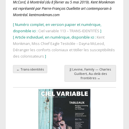
McCord, à Montréal (du 8 février au 5 mai 2019). Kent Monkman
est représenté par Pierre-François Ouellette art contemporain à
Montréal. kentmonkman.com
[ Numéro complet, en version papier et numérique,
disponible ici :
Ciel variable 113 – TRANS-IDENTITÉS
]
[ Article individuel, en numérique, disponible ici :
Kent
Monkman, Miss Chief Eagle Testickle – Dayna McLeod,
Déranger les conforts coloniaux et titiller les susceptibilités
des colonisateurs
]
←
Trans-identités
JJ Levine, Family — Charles
Navigation des articles
Guilbert, Au-delà des
frontières
→