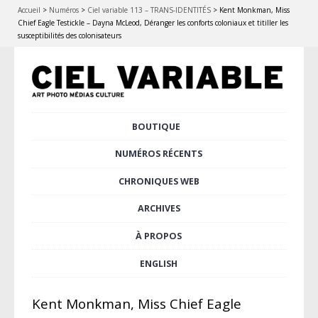
Accueil
>
Numéros
>
Ciel variable 113 – TRANS-IDENTITÉS
>
Kent Monkman, Miss
Chief Eagle Testickle – Dayna McLeod, Déranger les conforts coloniaux et titiller les
susceptibilités des colonisateurs
Aller
BOUTIQUE
Menu principal
au
contenu
NUMÉROS RÉCENTS
principal
CHRONIQUES WEB
ARCHIVES
À PROPOS
ENGLISH
Kent Monkman, Miss Chief Eagle