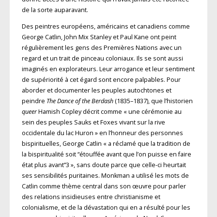
de la sorte auparavant.
Des peintres européens, américains et canadiens comme
George Catlin, John Mix Stanley et Paul Kane ont peint
régulièrement les gens des Premières Nations avec un
regard et un trait de pinceau coloniaux. Ils se sont aussi
imaginés en explorateurs. Leur arrogance et leur sentiment
de supériorité à cet égard sont encore palpables. Pour
aborder et documenter les peuples autochtones et
peindre
The Dance of the Berdash
(1835–1837), que l’historien
queer
Hamish Copley décrit comme « une cérémonie au
sein des peuples Sauks et Foxes vivant sur la rive
occidentale du lac Huron » en l’honneur des personnes
bispirituelles, George Catlin « a réclamé que la tradition de
la bispiritualité soit “étouffée avant que l’on puisse en faire
état plus avant”3 », sans doute parce que celle-ci heurtait
ses sensibilités puritaines. Monkman a utilisé les mots de
Catlin comme thème central dans son œuvre pour parler
des relations insidieuses entre christianisme et
colonialisme, et de la dévastation qui en a résulté pour les