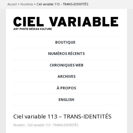
Accueil
>
Numéros
>
Ciel variable 113 – TRANS-IDENTITÉS
Aller
BOUTIQUE
Menu principal
au
contenu
NUMÉROS RÉCENTS
principal
CHRONIQUES WEB
ARCHIVES
À PROPOS
ENGLISH
Ciel variable 113 – TRANS-IDENTITÉS
Numéro :
Ciel variable 113 - TRANS-IDENTITÉS