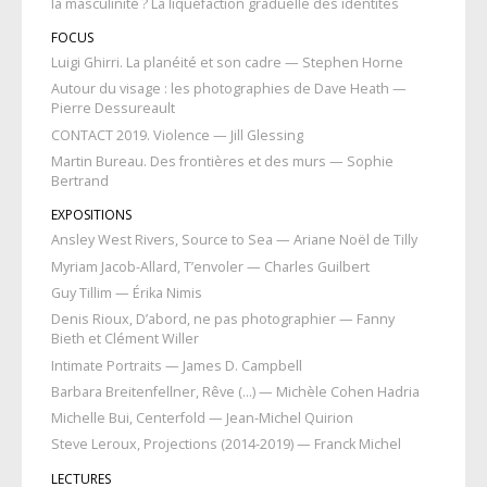
la masculinité ? La liquéfaction graduelle des identités
FOCUS
Luigi Ghirri. La planéité et son cadre — Stephen Horne
Autour du visage : les photographies de Dave Heath —
Pierre Dessureault
CONTACT 2019. Violence — Jill Glessing
Martin Bureau. Des frontières et des murs — Sophie
Bertrand
EXPOSITIONS
Ansley West Rivers, Source to Sea — Ariane Noël de Tilly
Myriam Jacob-Allard, T’envoler — Charles Guilbert
Guy Tillim — Érika Nimis
Denis Rioux, D’abord, ne pas photographier — Fanny
Bieth et Clément Willer
Intimate Portraits — James D. Campbell
Barbara Breitenfellner, Rêve (…) — Michèle Cohen Hadria
Michelle Bui, Centerfold — Jean-Michel Quirion
Steve Leroux, Projections (2014-2019) — Franck Michel
LECTURES