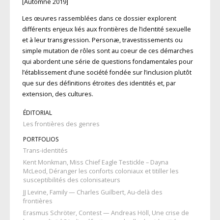
[Automne 2019]
Les œuvres rassemblées dans ce dossier explorent
différents enjeux liés aux frontières de l’identité sexuelle
et à leur transgression. Personæ, travestissements ou
simple mutation de rôles sont au coeur de ces démarches
qui abordent une série de questions fondamentales pour
l’établissement d’une société fondée sur l’inclusion plutôt
que sur des définitions étroites des identités et, par
extension, des cultures.
ÉDITORIAL
Les frontières des genres
PORTFOLIOS
Trans-identités
Kent Monkman, Miss Chief Eagle Testickle – Dayna
McLeod, Déranger les conforts coloniaux et titiller les
susceptibilités des colonisateurs
JJ Levine, Family — Charles Guilbert, Au-delà des
frontières
Erasmus Schröter, Contest — Andreas Höll, Une crise de