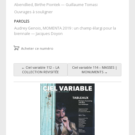
Abendlied, Birthe Piontek — Guillaume Tomasi
Ouvrages à souligner
PAROLES
Audrey Genois, MOMENTA 2019 : un champ élargi pour la
biennale — Jacques Doyon
Acheter ce numéro
←
Ciel variable 112 – LA
Ciel variable 114 – MASSES |
Navigation des articles
COLLECTION REVISITÉE
MONUMENTS
→