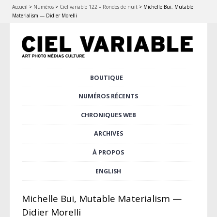
Accueil
>
Numéros
>
Ciel variable 122 – Rondes de nuit
>
Michelle Bui, Mutable
Materialism — Didier Morelli
Aller
BOUTIQUE
Menu principal
au
contenu
NUMÉROS RÉCENTS
principal
CHRONIQUES WEB
ARCHIVES
À PROPOS
ENGLISH
Michelle Bui, Mutable Materialism —
Didier Morelli