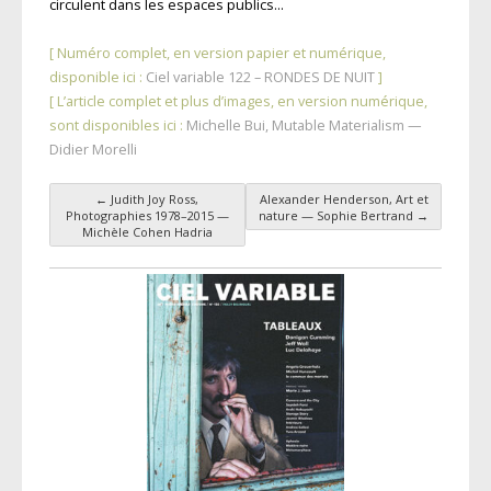
circulent dans les espaces publics…
[ Numéro complet, en version papier et numérique,
disponible ici :
Ciel variable 122 – RONDES DE NUIT
]
[ L’article complet et plus d’images, en version numérique,
sont disponibles ici :
Michelle Bui, Mutable Materialism —
Didier Morelli
←
Judith Joy Ross,
Alexander Henderson, Art et
Navigation des articles
Photographies 1978–2015 —
nature — Sophie Bertrand
→
Michèle Cohen Hadria