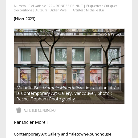
Numéro :
Ciel variable 122 – RONDES DE NUIT
| Étiquettes :
Critiques
d'expositions
| Auteurs :
Didier Morelli
| Artistes :
Michelle Bui
[Hiver 2023]
Michelle Bui,
Mutable Materialism
, installation at / à
la Contemporary Art Gallery, Vancouver, photo :
Rachel Topham Photography
Par Didier Morelli
Contemporary Art Gallery and Yaletown-Roundhouse