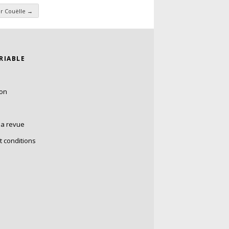
er Couëlle
→
ARIABLE
ion
la revue
t conditions