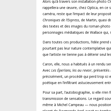
Alors qu’à travers son installation-photo Cl
rappellera une œuvre, chez Optica, en ce se
caméra, reste que l’impact de leur proposi
Chroniques de l’Express
, de Martin, quasi 
des textes et des images du roman-photo d
personnages médiatiques de Wallace qui, s
Dans toutes ces productions, l’idée prend un
pourtant pas leur nature contemplative qui
que l’artiste ne tienne pas à détenir seul le
Caron, elle, nous a habitués à un rendu sen
Avec
Les Éperlans, les au revoir
, présentés 
précisément, un procédé qui perd trop ici 
poétique en l’infiltrant astucieusement ent
Pour sa part, l’autobiographie, si elle n’en 
transmission de sensations. Le regard sou
même à Michel Campeau — nous positionne f
récent de Raymonde April aurait pu tomber 