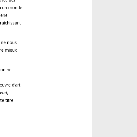
 à un monde
lerie
raîchissant
n ne nous
tre mieux
ion ne
uvre d’art
Dead
,
e titre