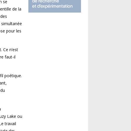
on se
ntille de la
 des
e simultanée
se pour les
. Ce n’est
e faut-il
il poétique.
ant,
 du
a
Suzy Lake ou
e travail
rivée des