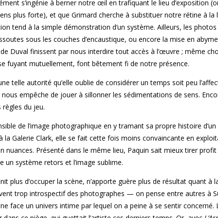
ément s’ingénie à berner notre œil en trafiquant le lieu d’exposition (
ns plus forte), et que Grimard cherche à substituer notre rétine à la le
tion tend à la simple démonstration d’un système. Ailleurs, les photos
dissoutes sous les couches d’encaustique, ou encore la mise en abym
e Duval finissent par nous interdire tout accès à l’œuvre ; même cho
e fuyant mutuellement, font bêtement fi de notre présence.
e telle autorité qu’elle oublie de considérer un temps soit peu l’affect
 nous empêche de jouer à sillonner les sédimentations de sens. Encor
s règles du jeu.
sible de l’image photographique en y tramant sa propre histoire d’un f
à la Galerie Clark, elle se fait cette fois moins convaincante en exploit
en nuances. Présenté dans le même lieu, Paquin sait mieux tirer profit
re un système retors et l’image sublime.
finit plus d’occuper la scène, n’apporte guère plus de résultat quant à l
vent trop introspectif des photographes — on pense entre autres à 
ace un univers intime par lequel on a peine à se sentir concerné. L
dans ce piège, qui guettait l’artiste ces derniers temps. Or, avec
L’Ar