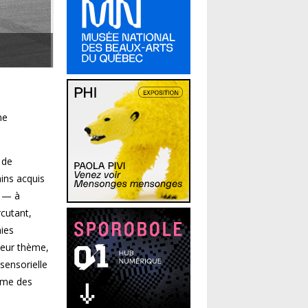
ne
 de
ins acquis
n — à
rcutant,
hies
leur thème,
sensorielle
ume des