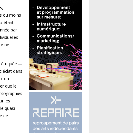
s,
us ou moins
l» étant
onnée par
ividuelles
ur ne
t étriquée —
c éclat dans
 d’un
er que le
hotographies
ur les
lle quasi
le de