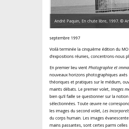
André Paquin, En chute libre, 1997. © A
septembre 1997
Voilà terminée la cinquième édition du M
d’expositions réunies, concentrons-nous p
En premier lieu vient
Photographie et immat
nouveaux horizons photographiques axés su
théoriques et pratiques sur le médium, ouv
maints débats. Le premier volet,
Images me
bien qu’il faille se questionner sur la no
sélectionnées. Toute œuvre ne correspond
les images du second volet,
Les Incorporel
du corps humain. Les images évanescentes
mains passantes, sont certes parmi celles à