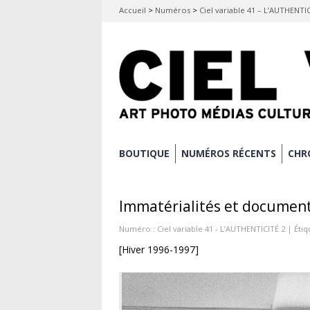
Accueil
>
Numéros
>
Ciel variable 41 – L’AUTHENTI
Aller
BOUTIQUE
NUMÉROS RÉCENTS
CHR
Menu principal
au
contenu
Immatérialités et document
principal
Numéro :
Ciel variable 41 - L’AUTHENTICITÉ 2
| Étiq
[Hiver 1996-1997]