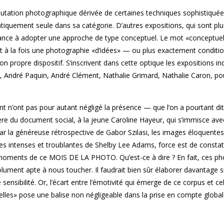
mutation photographique dérivée de certaines techniques sophistiquée
iquement seule dans sa catégorie. D’autres expositions, qui sont pl
tendance à adopter une approche de type conceptuel. Le mot «conceptue
nt à la fois une photographie «d’idées» — ou plus exactement conditi
n propre dispositif. S’inscrivent dans cette optique les expositions ind
l, André Paquin, André Clément, Nathalie Grimard, Nathalie Caron, po
nt n’ont pas pour autant négligé la présence — que l’on a pourtant di
re du document social, à la jeune Caroline Hayeur, qui s’immisce ave
r la généreuse rétrospective de Gabor Szilasi, les images éloquentes
les intenses et troublantes de Shelby Lee Adams, force est de constat
 moments de ce MOIS DE LA PHOTO. Qu’est-ce à dire ? En fait, ces p
olument apte à nous toucher. Il faudrait bien sûr élaborer davantage s
sensibilité. Or, l’écart entre l’émotivité qui émerge de ce corpus et ce
elles» pose une balise non négligeable dans la prise en compte globa