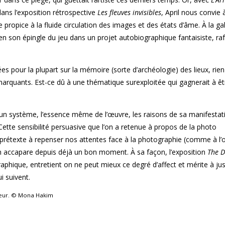
ans l’exposition rétrospective
Les fleuves invisibles
, April nous convie
 propice à la fluide circulation des images et des états d’âme. À la ga
en son épingle du jeu dans un projet autobiographique fantaisiste, raf
es pour la plupart sur la mémoire (sorte d’archéologie) des lieux, rie
marquants. Est-ce dû à une thématique surexploitée qui gagnerait à ê
d’un système, l’essence même de l’œuvre, les raisons de sa manifestat
Cette sensibilité persuasive que l’on a retenue à propos de la photo
rétexte à repenser nos attentes face à la photographie (comme à l’œ
um accapare depuis déjà un bon moment. À sa façon, l’exposition
The 
ique, entretient on ne peut mieux ce degré d’affect et mérite à just
i suivent.
uteur. © Mona Hakim