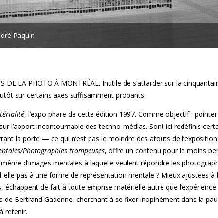
ndré Paquin
OIS DE LA PHOTO À MONTRÉAL. Inutile de s’attarder sur la cinquantai
lutôt sur certains axes suffisamment probants.
érialité
, l’expo phare de cette édition 1997. Comme objectif : pointer
r l’apport incontournable des techno-médias. Sont ici redéfinis certa
rant la porte — ce qui n’est pas le moindre des atouts de l’expositio
ntales/Photographies trompeuses
, offre un contenu pour le moins pe
tion même d’images mentales à laquelle veulent répondre les photograp
-elle pas à une forme de représentation mentale ? Mieux ajustées à 
s
, échappent de fait à toute emprise matérielle autre que l’expérience 
 de Bertrand Gadenne, cherchant à se fixer inopinément dans la pa
 retenir.