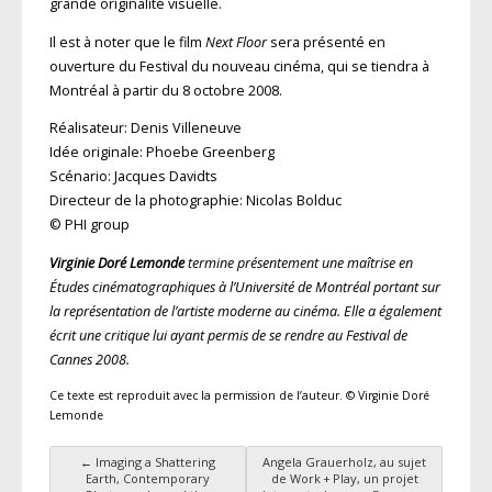
grande originalité visuelle.
Il est à noter que le film
Next Floor
sera présenté en
ouverture du Festival du nouveau cinéma, qui se tiendra à
Montréal à partir du 8 octobre 2008.
Réalisateur: Denis Villeneuve
Idée originale: Phoebe Greenberg
Scénario: Jacques Davidts
Directeur de la photographie: Nicolas Bolduc
© PHI group
Virginie Doré Lemonde
termine présentement une maîtrise en
Études cinématographiques à l’Université de Montréal portant sur
la représentation de l’artiste moderne au cinéma. Elle a également
écrit une critique lui ayant permis de se rendre au Festival de
Cannes 2008.
Ce texte est reproduit avec la permission de l’auteur. © Virginie Doré
Lemonde
←
Imaging a Shattering
Angela Grauerholz, au sujet
Navigation des articles
Earth, Contemporary
de Work + Play, un projet