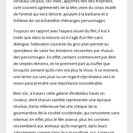
cerveau). De plus, ces mets, apportés tels des trophées,
sont souvent agrémentés de la tête, voire du corps mutilé
de l’animal qui sera dévoré, ajoutant à la barbarie et à
l’infamie de cet échantillon d’étranges personnages.
Toujours en rapport avec l’aspect visuel du film, il est à
noter que dans la mesure où il s’agit d’un film sans
dialogue, l’utilisation courante du gros plan permet au
spectateur de saisir les émotions ressenties par chacun
des personnages. En effet, certains commencent par être
de simples témoins, et ne prennent part au buffet que
lorsqu’ils sentent qu’ils n’en ont plus le choix. À ce moment,
une larme sur une joue ou un regard réprobateur vers le
voisin peut prendre une importance considérable.
Bien sûr, à travers cette galerie d’individus hauts en
couleur, dont chacun semble représenter une époque
révolue, Denis Villeneuve fait une critique de la
gourmandise de la société occidentale, qui consomme sans
retenue. En effet, plus le film avance, plus les convives
ressemblent aux animaux qu’ils mangent, dans leurs
agissements comme dans leur maquillage, qui, à mesure