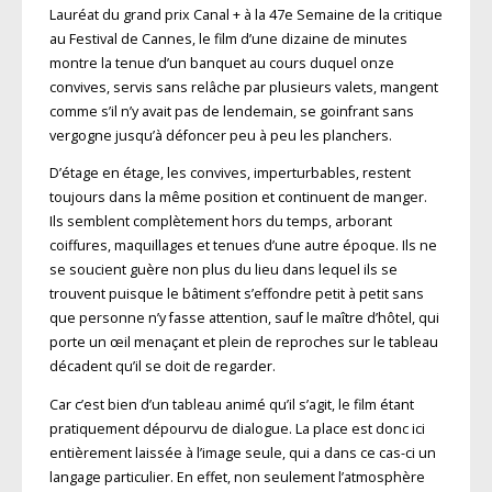
Lauréat du grand prix Canal + à la 47e Semaine de la critique
au Festival de Cannes, le film d’une dizaine de minutes
montre la tenue d’un banquet au cours duquel onze
convives, servis sans relâche par plusieurs valets, mangent
comme s’il n’y avait pas de lendemain, se goinfrant sans
vergogne jusqu’à défoncer peu à peu les planchers.
D’étage en étage, les convives, imperturbables, restent
toujours dans la même position et continuent de manger.
Ils semblent complètement hors du temps, arborant
coiffures, maquillages et tenues d’une autre époque. Ils ne
se soucient guère non plus du lieu dans lequel ils se
trouvent puisque le bâtiment s’effondre petit à petit sans
que personne n’y fasse attention, sauf le maître d’hôtel, qui
porte un œil menaçant et plein de reproches sur le tableau
décadent qu’il se doit de regarder.
Car c’est bien d’un tableau animé qu’il s’agit, le film étant
pratiquement dépourvu de dialogue. La place est donc ici
entièrement laissée à l’image seule, qui a dans ce cas-ci un
langage particulier. En effet, non seulement l’atmosphère