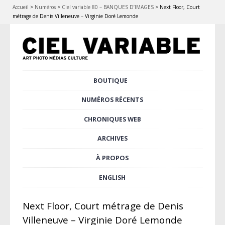
Accueil
>
Numéros
>
Ciel variable 80 – BANQUES D’IMAGES
>
Next Floor, Court
métrage de Denis Villeneuve – Virginie Doré Lemonde
Aller
BOUTIQUE
Menu principal
au
contenu
NUMÉROS RÉCENTS
principal
CHRONIQUES WEB
ARCHIVES
À PROPOS
ENGLISH
Next Floor, Court métrage de Denis
Villeneuve – Virginie Doré Lemonde