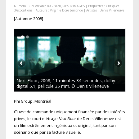
Numéro :
Ciel variable 80 - BANQUES D'IMAGES
| Étiquettes :
Critiques
d'expositions
| Auteurs :
Virginie Doré Lemonde
| Artistes :
Denis Villeneuve
[Automne 2008]
Next Floor, 2008, 11 minutes 34 secondes, dolby
digital 5.1, pellicule 35 mm. © Denis Villeneuve
Phi Group, Montréal
Œuvre de commande uniquement financée par des intérêts
privés, le court métrage
Next Floor
de Denis Villeneuve est
un film extrêmement ingénieux et original, tant par son
scénario que par sa facture visuelle.