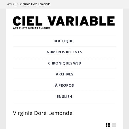
Accueil
>
Virginie Doré Lemonde
Aller
BOUTIQUE
Menu principal
au
contenu
NUMÉROS RÉCENTS
principal
CHRONIQUES WEB
ARCHIVES
À PROPOS
ENGLISH
Virginie Doré Lemonde