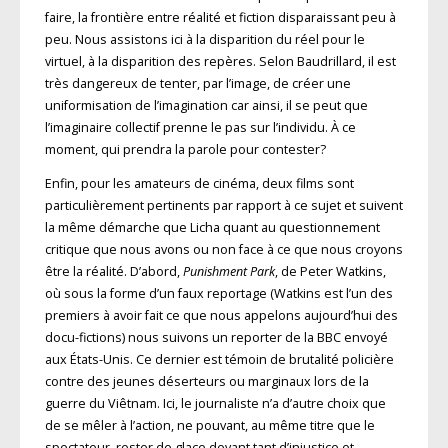
faire, la frontière entre réalité et fiction disparaissant peu à
peu. Nous assistons ici à la disparition du réel pour le
virtuel, à la disparition des repères. Selon Baudrillard, il est
très dangereux de tenter, par l’image, de créer une
uniformisation de l’imagination car ainsi, il se peut que
l’imaginaire collectif prenne le pas sur l’individu. À ce
moment, qui prendra la parole pour contester?
Enfin, pour les amateurs de cinéma, deux films sont
particulièrement pertinents par rapport à ce sujet et suivent
la même démarche que Licha quant au questionnement
critique que nous avons ou non face à ce que nous croyons
être la réalité. D’abord,
Punishment Park
, de Peter Watkins,
où sous la forme d’un faux reportage (Watkins est l’un des
premiers à avoir fait ce que nous appelons aujourd’hui des
docu-fictions) nous suivons un reporter de la BBC envoyé
aux États-Unis. Ce dernier est témoin de brutalité policière
contre des jeunes déserteurs ou marginaux lors de la
guerre du Viêtnam. Ici, le journaliste n’a d’autre choix que
de se mêler à l’action, ne pouvant, au même titre que le
spectateur, rester de glace devant tant d’injustice et