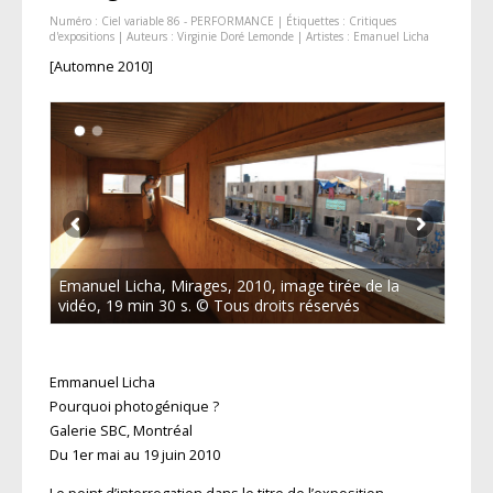
Numéro :
Ciel variable 86 - PERFORMANCE
| Étiquettes :
Critiques
d'expositions
| Auteurs :
Virginie Doré Lemonde
| Artistes :
Emanuel Licha
[Automne 2010]
Emanuel Licha, Mirages, 2010, image tirée de la
vidéo, 19 min 30 s. © Tous droits réservés
Emmanuel Licha
Pourquoi photogénique ?
Galerie SBC, Montréal
Du 1er mai au 19 juin 2010