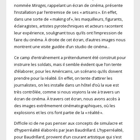
nommée
Mirages
, rappelant un écran de cinéma, présente
l’installation par l’entremise de ses « artisans ». En effet,
dans une sorte de « making of », les maquilleurs, figurants,
éclairagistes, artistes pyrotechniques et acteurs racontent
leur expérience, soulignant tous qu’ils ont l’impression de
faire du cinéma. À droite de cet écran, d’autres images nous
montrent une visite guidée d’un studio de cinéma…
Ce camp d’entraînement a prétendument été construit pour
instruire les soldats, mais il semble évident que l’on tente
d’élaborer, pour les Américains, un scénario qu’ils doivent
prendre pour la réalité. En effet, on tente d’attirer les
journalistes, on les installe dans un hôtel d’où la vue est
très contrôlée, comme si nous voyions la vie à travers un
écran de cinéma. À travers cet écran, nous avons accès à
des images extrêmement cinématographiques, où les
explosions et les cris font partie de la « réalité ».
Difficile ici de ne pas penser aux concepts de simulacre et
d’hyperréalité élaborés par Jean Baudrillard. L’hyperréalité,
pour Baudrillard, provient d’un courant artistique qui s’est