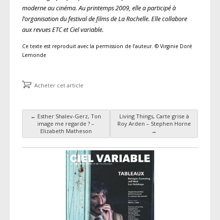
moderne au cinéma. Au printemps 2009, elle a participé à
l’organisation du festival de films de La Rochelle. Elle collabore
aux revues ETC et Ciel variable.
Ce texte est reproduit avec la permission de l’auteur. © Virginie Doré
Lemonde
Acheter cet article
←
Esther Shalev-Gerz, Ton
Living Things, Carte grise à
Navigation des articles
image me regarde ? –
Roy Arden – Stephen Horne
Elizabeth Matheson
→