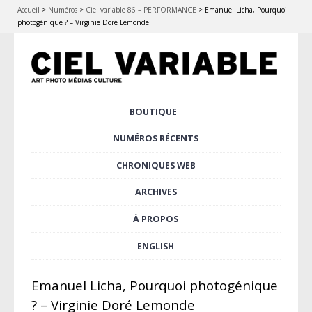
Accueil
>
Numéros
>
Ciel variable 86 – PERFORMANCE
>
Emanuel Licha, Pourquoi
photogénique ? – Virginie Doré Lemonde
Aller
BOUTIQUE
Menu principal
au
contenu
NUMÉROS RÉCENTS
principal
CHRONIQUES WEB
ARCHIVES
À PROPOS
ENGLISH
Emanuel Licha, Pourquoi photogénique
? – Virginie Doré Lemonde