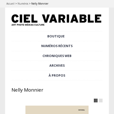
Accueil
>
Numéros
>
Nelly Monnier
Aller
BOUTIQUE
Menu principal
au
contenu
NUMÉROS RÉCENTS
principal
CHRONIQUES WEB
ARCHIVES
À PROPOS
Nelly Monnier