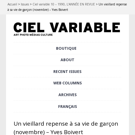
Accueil
>
Issues
>
Ciel variable 10 – 1990, L’ANNÉE EN REVUE
>
Un vieillard repense
à sa vie de garçon (novembre) – Yves Boivert
Skip
BOUTIQUE
Main menu
to
content
ABOUT
RECENT ISSUES
WEB COLUMNS
ARCHIVES
FRANÇAIS
Un vieillard repense à sa vie de garçon
(novembre) – Yves Boivert