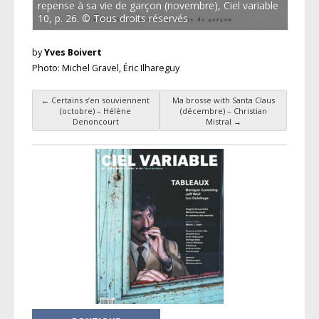
repense à sa vie de garçon (novembre), Ciel variable
10, p. 26. © Tous droits réservés
by
Yves Boivert
Photo: Michel Gravel, Éric Ilhareguy
←
Certains s’en souviennent
Ma brosse with Santa Claus
Post navigation
(octobre) – Hélène
(décembre) – Christian
Denoncourt
Mistral
→