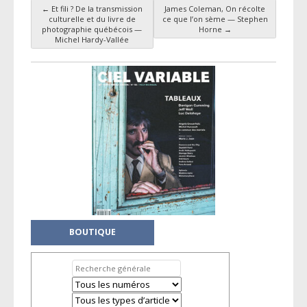
←
Et fili ? De la transmission
James Coleman, On récolte
Navigation des articles
culturelle et du livre de
ce que l’on sème — Stephen
photographie québécois —
Horne
→
Michel Hardy-Vallée
BOUTIQUE