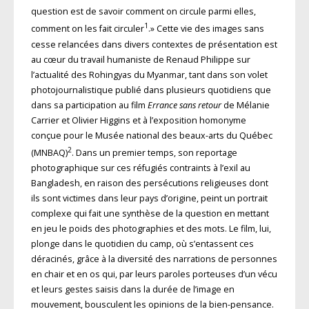
question est de savoir comment on circule parmi elles,
1
comment on les fait circuler
.» Cette vie des images sans
cesse relancées dans divers contextes de présentation est
au cœur du travail humaniste de Renaud Philippe sur
l’actualité des Rohingyas du Myanmar, tant dans son volet
photojournalistique publié dans plusieurs quotidiens que
dans sa participation au film
Errance sans retour
de Mélanie
Carrier et Olivier Higgins et à l’exposition homonyme
conçue pour le Musée national des beaux-arts du Québec
2
(MNBAQ)
. Dans un premier temps, son reportage
photographique sur ces réfugiés contraints à l’exil au
Bangladesh, en raison des persécutions religieuses dont
ils sont victimes dans leur pays d’origine, peint un portrait
complexe qui fait une synthèse de la question en mettant
en jeu le poids des photographies et des mots. Le film, lui,
plonge dans le quotidien du camp, où s’entassent ces
déracinés, grâce à la diversité des narrations de personnes
en chair et en os qui, par leurs paroles porteuses d’un vécu
et leurs gestes saisis dans la durée de l’image en
mouvement, bousculent les opinions de la bien-pensance.