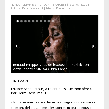
Numéro :
Ciel variable 119 - CONTRE-NATURE
| Étiquettes :
Essais
|
Auteurs :
Pierre Dessureault
| Artistes :
Renaud Philippe
Renaud Philippe. Vues de l’exposition / exhibition
views, photo : MNBAQ, Idra Labrie
[Hiver 2022]
Errance Sans Retour, « Ils ont aussi tué mon père »
Par Pierre Dessureault
« Nous ne sommes pas devant les images ; nous sommes
au milieu d’elles. Comme elles sont au milieu de nous. La