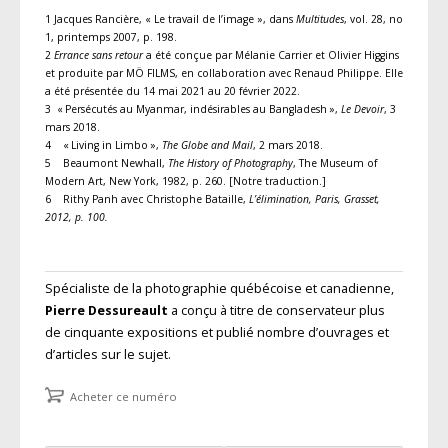
1 Jacques Rancière, « Le travail de l’image », dans
Multitudes
, vol. 28, no
1, printemps 2007, p. 198.
2
Errance sans retour
a été conçue par Mélanie Carrier et Olivier Higgins
et produite par MÖ FILMS, en collaboration avec Renaud Philippe. Elle
a été présentée du 14 mai 2021 au 20 février 2022.
3 « Persécutés au Myanmar, indésirables au Bangladesh »,
Le Devoir
, 3
mars 2018.
4 « Living in Limbo »,
The Globe and Mail
, 2 mars 2018.
5 Beaumont Newhall,
The History of Photography
, The Museum of
Modern Art, New York, 1982, p. 260. [Notre traduction.]
6 Rithy Panh avec Christophe Bataille,
L’élimination, Paris, Grasset,
2012, p. 100.
Spécialiste de la photographie québécoise et canadienne,
Pierre Dessureault
a conçu à titre de conservateur plus
de cinquante expositions et publié nombre d’ouvrages et
d’articles sur le sujet.
Acheter ce numéro