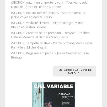
(SECTION) Autant en emporte le vent – Yves Huneault,
Danielle Bérard et Hélène Monette
(SECTION) Possibilités d’éclaircies – Annette Renaud,
Jackie Voyer et Marcel Blouin
(SECTION) Visibilité illimitée – Milder Villegas, Marcel
Blouin et Gaston Leclerc
(SECTION) Zone de haute pression – Denyse Durocher,
Hélène Monette et Barbara Mac Quarrie
(SECTION) Tempête relative – Pierre Grimard, Marc-Olivier
Rainville et Michel Gagné
(SECTION) Dégagement partiel – Josée Gagnon et Lucie
Bureau
Ciel variable 02 – VENT DE
Post navigation
PANIQUE
→