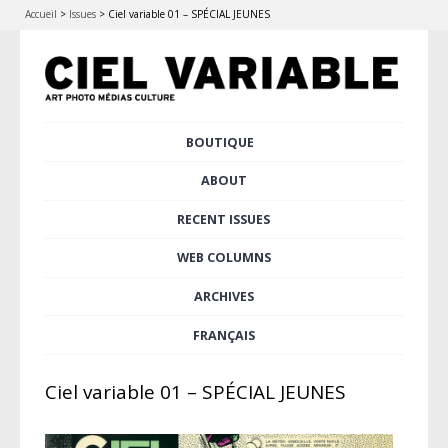
Accueil
>
Issues
>
Ciel variable 01 – SPÉCIAL JEUNES
Skip
BOUTIQUE
Main menu
to
content
ABOUT
RECENT ISSUES
WEB COLUMNS
ARCHIVES
FRANÇAIS
Ciel variable 01 – SPÉCIAL JEUNES