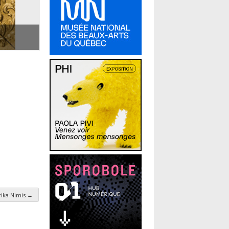
rika Nimis
→