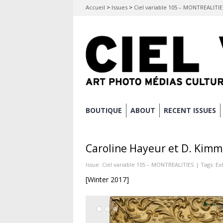
Accueil
>
Issues
>
Ciel variable 105 – MONTREALITI
Skip
BOUTIQUE
ABOUT
RECENT ISSUES
Main menu
to
content
Caroline Hayeur et D. Kimm
Issue:
Ciel variable 105 – MONTREALITIES
| Tags:
Ex
[Winter 2017]