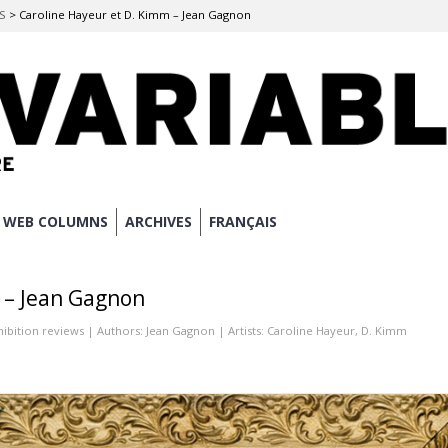
ES
>
Caroline Hayeur et D. Kimm – Jean Gagnon
WEB COLUMNS
ARCHIVES
FRANÇAIS
 – Jean Gagnon
hibition reviews
| Authors:
Jean Gagnon
| Artists:
Caroline Hayeur
,
D. Kimm