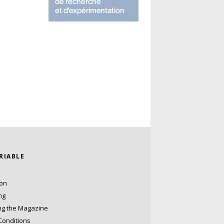
ARIABLE
ion
ng
ng the Magazine
Conditions