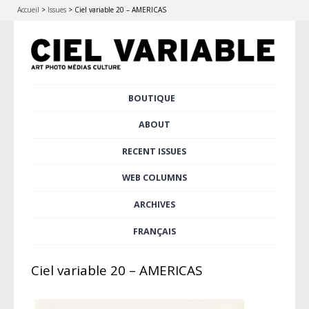
Accueil
>
Issues
>
Ciel variable 20 – AMERICAS
Skip
BOUTIQUE
Main menu
to
content
ABOUT
RECENT ISSUES
WEB COLUMNS
ARCHIVES
FRANÇAIS
Ciel variable 20 – AMERICAS