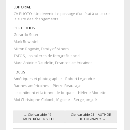
EDITORIAL
CV PHOTO : Un devenir, Le passage d’un état à un autre;
la suite des changements
PORTFOLIOS
Gerardo Suter
Mark Ruwedel
Milton Rogovin, Family of Minors
TAFOS, Los talleres de fotografia social
Marc-Antoine Daudelin, Errances américaines
FOCUS
Amériques et photographie – Robert Legendre
Racines américaines – Pierre Beaucage
Le continent et la tonne de briques – Hélène Monette
Moi Christophe Colomb, légitime – Serge Jongué
←
Ciel variable 19 –
Ciel variable 21 – AUTHOR
Post navigation
MONTRÉAL EN VILLE
PHOTOGRAPHY
→