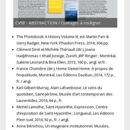
CV98 - ABSTRACTION / Ouvrages à souligner
The Photobook: A History Volume III, ed. Martin Parr &
Gerry Badger, New York: Phaidon Press, 2014, 304 pp.
Clément Dirié et Michèle Thériault (dir.), Joana
Hadjithomas + Khalil Joreige, Zurich, JRP Ringier ; Montréal,
Galerie Leonard & Bina Ellen, 2013, 160 p., angl. et fr.
France Choinière (dir.), Home Sweet Home. À propos de
l’inquiétude, Montréal, Les Éditions Dazibao, 2014, 172 p.,
fr. / angl.
Karl-Gilbert Murray, Alain Laframboise. Le sens du
quotidien, Saint-Jérôme, Musée d’art contemporain des
Laurentides, 2014, 64 p., fr.
Michel Lamothe, Saint-Hyacinthe, Expression, Centre
d’exposition de Saint-Hyacinthe ; Longueuil, Les éditions
Plein sud, 2014, 92 p., fr. / angl.
Anne Bénichou, Un imaginaire institutionnel. Musées,