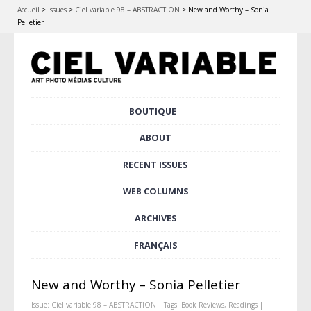
Accueil
>
Issues
>
Ciel variable 98 – ABSTRACTION
>
New and Worthy – Sonia
Pelletier
Skip
BOUTIQUE
Main menu
to
content
ABOUT
RECENT ISSUES
WEB COLUMNS
ARCHIVES
FRANÇAIS
New and Worthy – Sonia Pelletier
Issue:
Ciel variable 98 – ABSTRACTION
| Tags:
Book Reviews
,
Readings
|