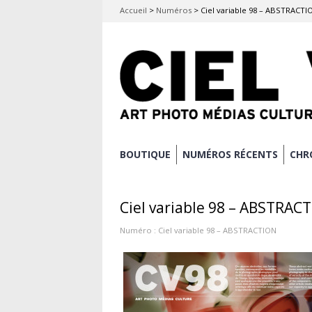
Accueil
>
Numéros
>
Ciel variable 98 – ABSTRACTI
Aller
BOUTIQUE
NUMÉROS RÉCENTS
CHR
Menu principal
au
contenu
Ciel variable 98 – ABSTRAC
principal
Numéro :
Ciel variable 98 – ABSTRACTION