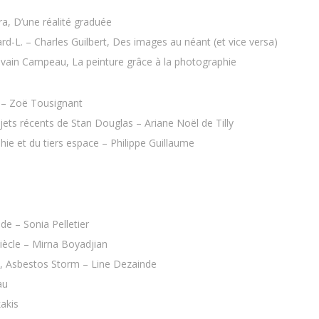
a, D’une réalité graduée
d-L. – Charles Guilbert, Des images au néant (et vice versa)
vain Campeau, La peinture grâce à la photographie
t – Zoë Tousignant
rojets récents de Stan Douglas – Ariane Noël de Tilly
ie et du tiers espace – Philippe Guillaume
e – Sonia Pelletier
siècle – Mirna Boyadjian
e, Asbestos Storm – Line Dezainde
au
akis