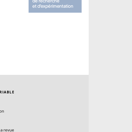
ARIABLE
ion
la revue