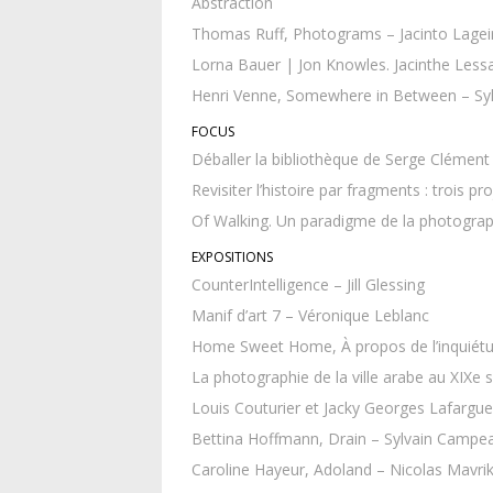
Abstraction
Thomas Ruff, Photograms – Jacinto Lageir
Lorna Bauer | Jon Knowles. Jacinthe Lessar
Henri Venne, Somewhere in Between – Syl
FOCUS
Déballer la bibliothèque de Serge Clémen
Revisiter l’histoire par fragments : trois p
Of Walking. Un paradigme de la photograph
EXPOSITIONS
CounterIntelligence – Jill Glessing
Manif d’art 7 – Véronique Leblanc
Home Sweet Home, À propos de l’inquiétud
La photographie de la ville arabe au XIXe 
Louis Couturier et Jacky Georges Lafargu
Bettina Hoffmann, Drain – Sylvain Campe
Caroline Hayeur, Adoland – Nicolas Mavrik