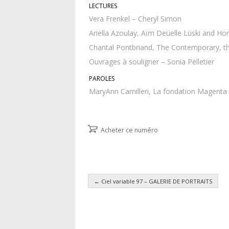
LECTURES
Vera Frenkel – Cheryl Simon
Ariella Azoulay, Aïm Deüelle Lüski and Ho
Chantal Pontbriand, The Contemporary, th
Ouvrages à souligner – Sonia Pelletier
PAROLES
MaryAnn Camilleri, La fondation Magenta – 
Acheter ce numéro
←
Ciel variable 97 – GALERIE DE PORTRAITS
Navigation des articl