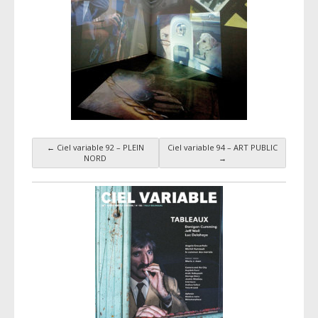
←
Ciel variable 92 – PLEIN
Ciel variable 94 – ART PUBLIC
Navigation par taxonomie
NORD
→