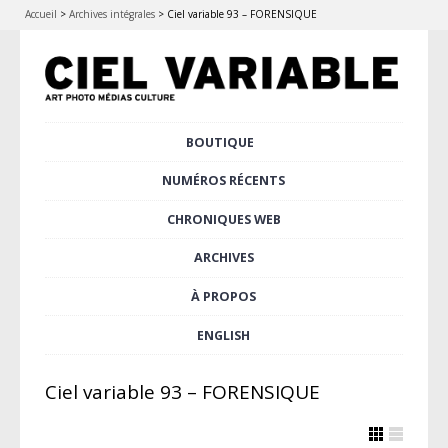
Accueil
>
Archives intégrales
>
Ciel variable 93 – FORENSIQUE
Aller
BOUTIQUE
Menu principal
au
contenu
NUMÉROS RÉCENTS
principal
CHRONIQUES WEB
ARCHIVES
À PROPOS
ENGLISH
Ciel variable 93 – FORENSIQUE