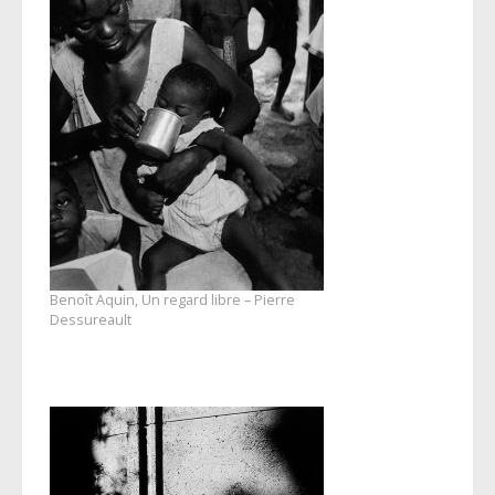
Benoît Aquin, Un regard libre – Pierre
Dessureault