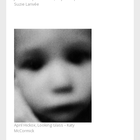
Suzie Larivée
April Hickox, Looking Glass – Katy
McCormick