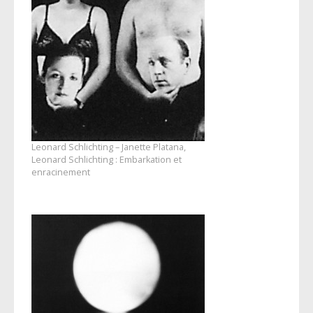
Leonard Schlichting – Janette Platana,
Leonard Schlichting : Embarkation et
enracinement