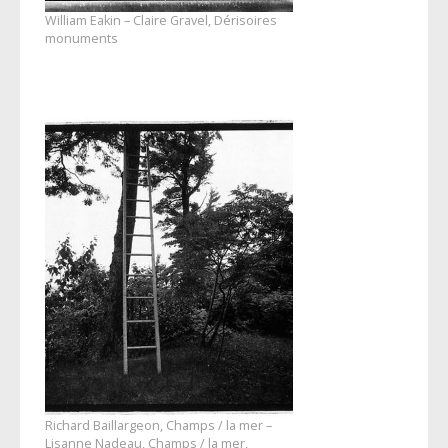
William Eakin – Claire Gravel, Dérisoires
monuments
Richard Baillargeon, Champs / la mer –
Lisanne Nadeau, Champs / la mer,