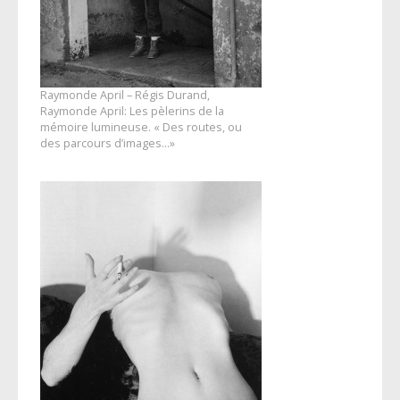
Raymonde April – Régis Durand,
Raymonde April: Les pèlerins de la
mémoire lumineuse. « Des routes, ou
des parcours d’images…»