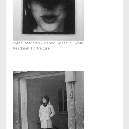
Sylvie Readman – Manon Gosselin, Sylvie
Readman, Portraiture