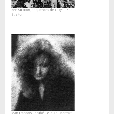
Ken Straiton, Séquences de Tokyo – Ken
Straiton
Jean-François Bérubé, Le jeu du portrait –