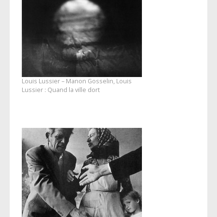
Louis Lussier – Manon Gosselin, Louis
Lussier : Quand la ville dort