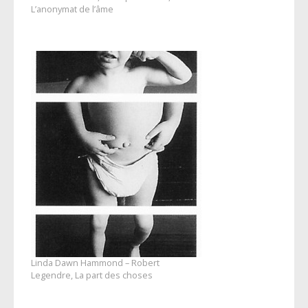
L’anonymat de l’âme
Linda Dawn Hammond – Robert
Legendre, La part des choses