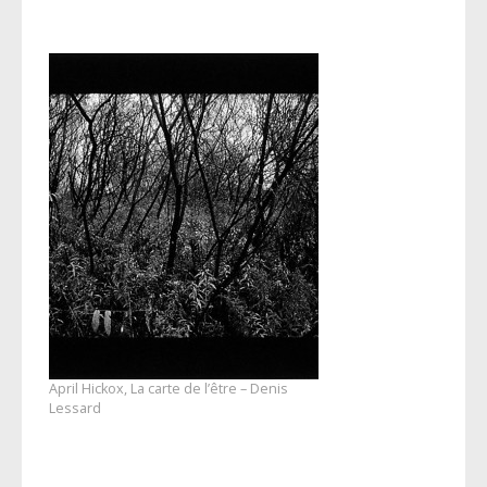
April Hickox, La carte de l’être – Denis
Lessard