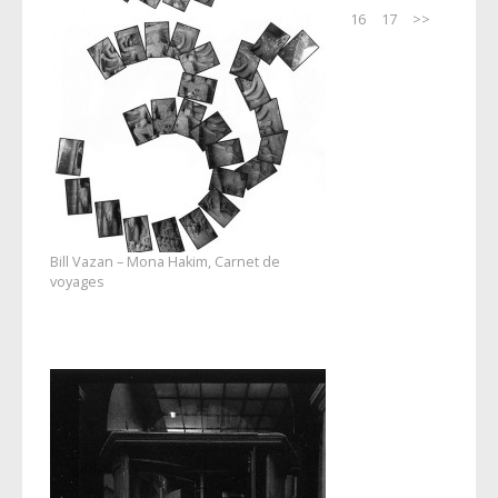
16
17
>>
Bill Vazan – Mona Hakim, Carnet de
voyages