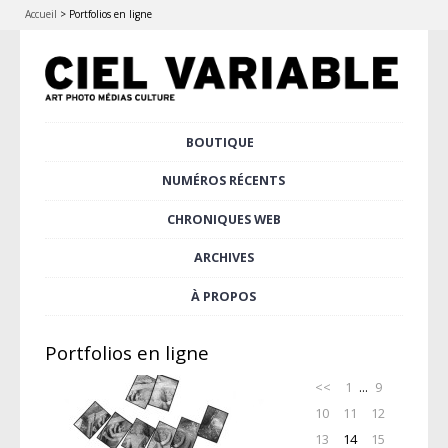
Accueil
>
Portfolios en ligne
Aller
BOUTIQUE
au
Menu principal
contenu
NUMÉROS RÉCENTS
principal
CHRONIQUES WEB
ARCHIVES
À PROPOS
Portfolios en ligne
<<
1
...
9
10
11
12
13
14
15