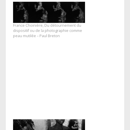
France Choinière, Du détournement du
dispositif ou de la photographie comme
peau mutilée – Paul Breton