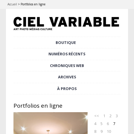
Accueil
>
Portfolios en ligne
Aller
BOUTIQUE
au
Menu principal
contenu
NUMÉROS RÉCENTS
principal
CHRONIQUES WEB
ARCHIVES
À PROPOS
Portfolios en ligne
<<
1
2
3
4
5
6
7
8
9
10