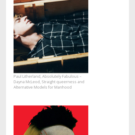
Paul Litherland, Absolutely Fabulous –
Dayna McLeod, Straight queerness and
Alternative Models for Manhood