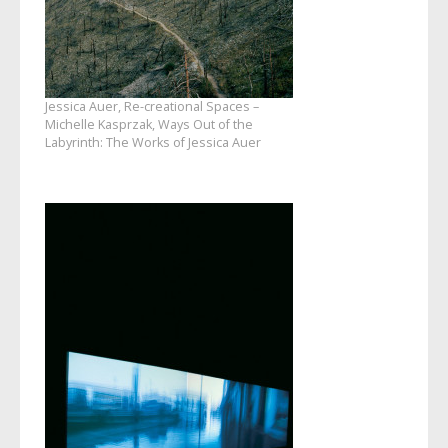
Jessica Auer, Re-creational Spaces –
Michelle Kasprzak, Ways Out of the
Labyrinth: The Works of Jessica Auer