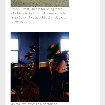
Doyon-Rivest, Thanks for being there –
Julie Lavigne, Les produits dérivés de la
firme Doyon-Rivest, publicité, multiple ou
ready-made ?
Janieta Eyre, What I haven’t told you –