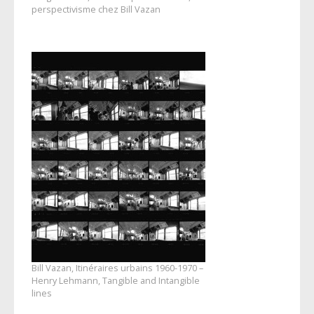
perspectivisme chez Bill Vazan
Bill Vazan, Itinéraires urbains 1960-1970 –
Henry Lehmann, Tangible and Intangible
lines