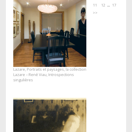
11
12
...
17
>>
Lazare, Portraits et paysages, la collection
Lazare – René Viau, Introspections
singulières